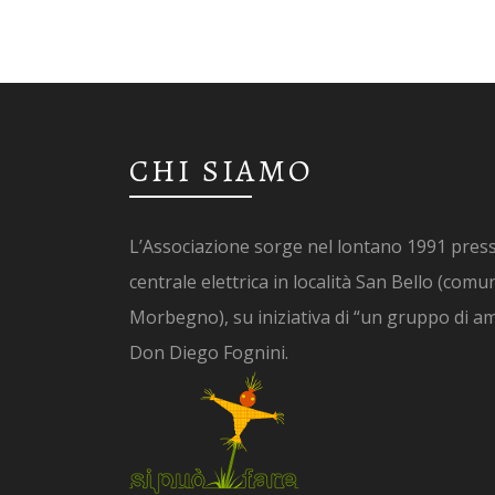
CHI SIAMO
L’Associazione sorge nel lontano 1991 press
centrale elettrica in località San Bello (comu
Morbegno), su iniziativa di “un gruppo di ami
Don Diego Fognini.