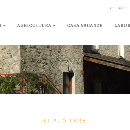
Chi Siamo
I
AGRICOLTURA
CASA VACANZE
LABO
SI PUÒ FARE