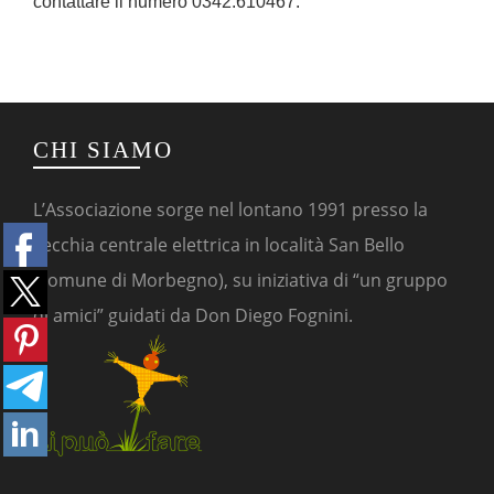
contattare il numero 0342.610467.
CHI SIAMO
L’Associazione sorge nel lontano 1991 presso la
vecchia centrale elettrica in località San Bello
(comune di Morbegno), su iniziativa di “un gruppo
di amici” guidati da Don Diego Fognini.