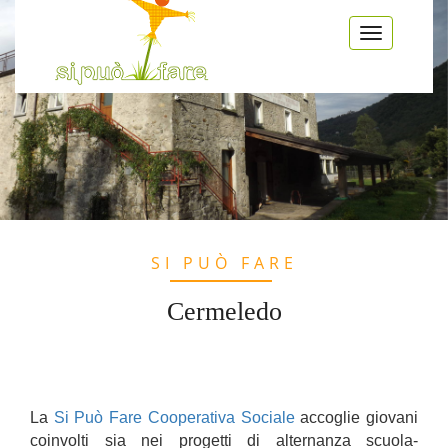
Salta al contenuto principale
Toggle
navigatio
SI PUÒ FARE
Cermeledo
La
Si Può Fare Cooperativa Sociale
accoglie giovani
coinvolti sia nei progetti di alternanza scuola-